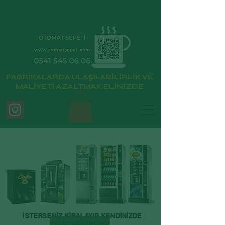
FABRİKALARDA ULAŞILABİLİRLİK VE
MALİYETİ AZALTMAK ELİNİZDE
İSTERSENİZ KİRALAYIP KENDİNİZDE
İŞLETEBİLİRSİNİZ.