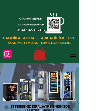
FABRİKALARDA ULAŞILABİLİRLİK VE
MALİYETİ AZALTMAK ELİNİZDE
İSTERSENİZ KİRALAYIP KENDİNİZDE
İŞLETEBİLİRSİNİZ.